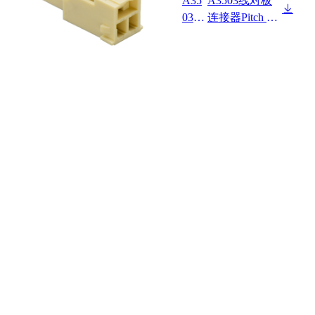
A35
A3503线对板
03H
连接器Pitch 3.
XM-
50mm 180° Sta
1XX
ndrd A KEY
XX
单排公胶壳