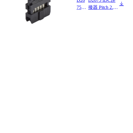
D20
D2075 IDC连
750
接器 Pitch 2.00
M0-2
mm 180°常规
XX6
款双排 DIP ID
XX
C 三件套
X