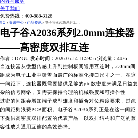
内容与服务
关于我们
免费热线：
400-888-3128
首页
资讯中心
产品资讯
电子谷A2036系列2.0mm连接器——高密度双排互连
电子谷A2036系列2.0mm连接器
——高密度双排互连
作者：DZGU
发布时间：2026-05-14 11:59:55
浏览量：4476
当连接器从微型传感上升到控制板间通用互连时，2.0mm间
距成为电子工业中覆盖面最广的标准化接口尺寸之一。在这
一间距下，连接器既需要提供足够的pin数密度来满足日益复
杂的信号网络，又需要保持合理的机械强度和可操作性——
过密的间距会增加端子成型难度和插合对位精度要求，过疏
的间距则浪费PCB面积。电子谷A2036系列正是在这一间距
下提供高密度双排配置的代表产品，以双排结构和广泛的兼
容性成为通用互连的高效选择。