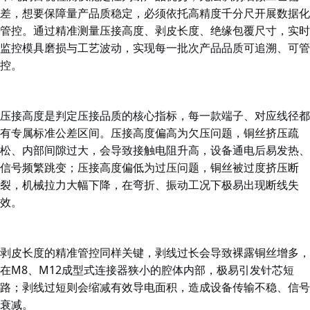
差，想要保障量产品质稳定，必须依托高精度千分尺开展数据化
管控。通过精准测量压接高度、剥皮长度、绝缘包覆尺寸，实时
监控模具磨损与工艺波动，实现每一批次产品品质可追溯、可管
控。
压接高度是判定压接品质的核心指标，每一款端子、对应线径都
有专属标准公差区间。压接高度偏高为欠压问题，铜丝挤压疏
松、内部间隙过大，会导致接触电阻升高，设备通电后易发热、
信号频繁跳变；压接高度偏低为过压问题，铜丝被过度挤压断
裂，机械拉力大幅下降，在弯折、振动工况下极易出现断线失
效。
剥皮长度的精准管控同样关键，剥线过长会导致裸露铜丝增多，
在M8、M12成型式连接器狭小的腔体内部，极易引发针芯短
路；剥线过短则会缩减有效导电面积，造成设备传输不稳、信号
衰减。