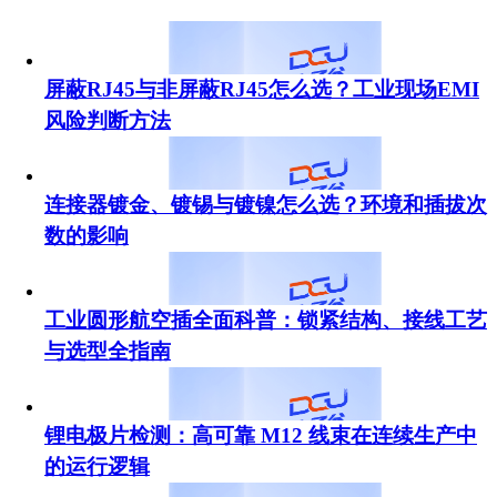
屏蔽RJ45与非屏蔽RJ45怎么选？工业现场EMI
风险判断方法
连接器镀金、镀锡与镀镍怎么选？环境和插拔次
数的影响
工业圆形航空插全面科普：锁紧结构、接线工艺
与选型全指南
锂电极片检测：高可靠 M12 线束在连续生产中
的运行逻辑