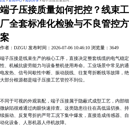
首页
资讯中心
知识分享
端子压接质量如何把控？线束工厂全套标准化检验与不良管控方案
端子压接质量如何把控？线束工
厂全套标准化检验与不良管控方
案
作者：DZGU
发布时间：2026-07-06 10:46:10
浏览量：3649
端子压接是线束生产的核心工序，直接决定整套线缆的电气稳定
性、机械抗疲劳能力与设备整机使用寿命。工业场景中常见的通
电发热、信号间歇性中断、振动脱线、往复弯折断线等故障，绝
大部分根源都是端子压接工艺管控不到位。
不同于可视的外观装配，端子压接属于隐蔽式成型工艺，内部细
微缺陷很难通过肉眼快速排查。这类隐患往往在高低温切换、持
续振动、反复弯折的严苛工况下集中爆发，直接造成传感器、自
动化设备、人形机器人停机故障。