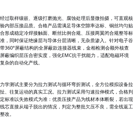
经过取样镶嵌、逐级打磨抛光、腐蚀处理后显微拍摄，可直观核
验内部压接品质。合格产品需满足导体空隙率达标、铜丝均匀贴
合形成稳定冷焊接触面、断丝比例合规、压接两翼闭合规整等标
准，同时保证绝缘层与导体分层清晰，无杂质渗入。针对
电子谷
带360°屏蔽结构的全屏蔽款连接器线束，金相检测会额外核查
屏蔽编织层压合密实度，强化EMC抗干扰能力，适配电磁环境
复杂的自动化产线。
力学测试主要分为拉力测试与循环弯折测试，全方位模拟设备拉
扯、往复运动的真实
工况。拉力测试采用匀速拉伸模式，合格判
定标准以失效模式为准：优质压接产品为线材本体断裂，若出现
线芯直接从端子脱出的情况，判定为整批欠压不良，需全线返工
整改。