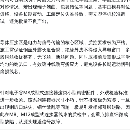
对称情况。若出现端子翘曲、包翼错位等问题，基本由模具对位
偏移、设备长期震动、工装定位失准导致，需立即停机校准调
试，避免批量不良产出。
导体压接区是电力与信号传输的核心区域，质控要求极为严格。
施工需保证铜丝外露长度合规，绝缘外皮不得侵入导电窗口，多
股铜丝收拢整齐，无飞丝、断丝问题。同时压接前后需形成平滑
均匀的喇叭口，有效缓冲线缆弯折应力，避免设备长期运动切割
磨损线芯。
针对
电子谷
M8成型式连接器这类小型精密配件，外观检验标准
进一步收紧。该系列连接器尺寸小巧，针芯排布极为
紧凑，一旦
出现喇叭口缺失、铜丝散乱等问题，极易引发相邻引脚短路。因
此在M8、M12成型式连接器线束的质检中，会重点排查细微成
型缺陷，从源头规避信号故障。