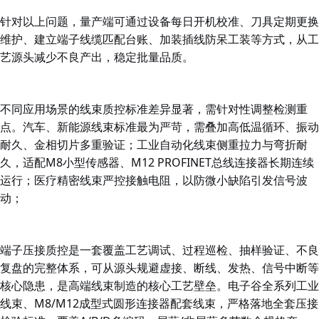
针对以上问题，量产端可通过设备每日开机校准、刀具定期更换
维护、建立端子线缆匹配台账、加装插线防呆工装等方式，从工
艺源头减少不良产出，稳定批量品质。
不同应用场景的线束质控标准差异显著，需针对性调整检测重
点。汽车、新能源线束标准最为严苛，需叠加高低温循环、振动
耐久、金相切片多重验证；工业自动化线束侧重拉力与弯折耐
久，适配M8小型传感器、M12 PROFINET总线连接器长期连续
运行；医疗精密线束严控接触电阻，以防微小缺陷引发信号波
动；
端子压接质控是一套覆盖工艺调试、过程巡检、抽样验证、不良
复盘的完整体系，可从源头规避虚接、断线、发热、信号中断等
核心隐患，是高端线束制造的核心工艺壁垒。
电子谷
全系列工业
线束、M8/M12成型式圆形连接器配套线束，严格落地全套压接