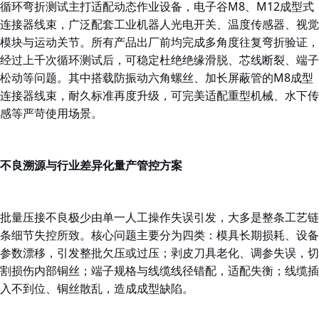
循环弯折测试主打适配动态作业设备，
电子谷
M8、M12成型式
连接器线束，广泛配套工业机器人光电开关、温度传感器、视觉
模块与运动关节。所有产品出厂前均完成多角度往复弯折验证，
经过上千次循环测试后，可稳定杜绝绝缘滑脱、芯线断裂、端子
松动等问题。其中搭载防振动六角螺丝、加长屏蔽管的M8成型
连接器线束，耐久标准再度升级，可完美适配重型机械、水下传
感等严苛使用场景。
不良溯源与行业差异化量产管控方案
批量压接不良极少由单一人工操作失误引发，大多是整条工艺链
条细节失控所致。核心问题主要分为四类：模具长期损耗、设备
参数漂移，引发整批欠压或过压；剥皮刀具老化、调参失误，切
割损伤内部铜丝；端子规格与线缆线径错配，适配失衡；线缆插
入不到位、铜丝散乱，造成成型缺陷。