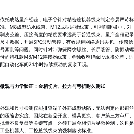
依托成熟量产经验，
电子谷
针对精密连接器线束制定专属严苛标
准。M8成型防水线束
、M12成型屏蔽线束
，引脚间距极小，对
剥皮公差、压接高度的精度要求远高于普通线束。量产全程记录
尺寸数据，开展SPC波动管控，有效规避网络通讯丢包、传感信
号紊乱等问题。同时针对带弹簧网纹螺丝、长屏蔽管、防振动螺
母的特殊款M8/M12连接器线束，单独收窄绝缘段压接公差，适
配自动化车间24小时持续振动的复杂工况。
微观与力学验证：金相切片、拉力与弯折耐久测试
外观和尺寸检测仅能排查端子外部成型缺陷，无法判定内部铜丝
的压缩密实度。因此在新品开发、模具更换、客户第三方审厂、
批量不良复盘等关键节点，必须开展金相切片显微检测，这也是
工业机器人、工控总线线束的强制验收标准。