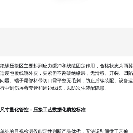
绝缘压接区主要起到应力缓冲和线缆固定作用，合格状态为两翼
适度包覆线缆外皮，夹紧但不割破绝缘层，无滑移、开裂、凹陷
问题。端子尾部料带切口需平整无毛刺，防止后续装配、设备运
行中刮伤屏蔽套管和周边线缆，以防次生装配隐患。
尺寸量化管控：压接工艺数据化质控标准
单纯的目视检测仅能定性判断产品优劣，无法识别细微工艺偏