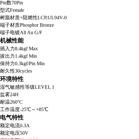
Pin数
70Pin
型式
Female
树脂材质+阻燃性
LCP,UL94V-0
端子材质
Phosphor Bronze
端子电镀
All Au G/F
机械性能
插入力
8.4kgf Max
拔出力
1.4kgf Min
保持力
0.3kgf/Pin Min
耐久性
30cycles
环境特性
湿气敏感性等级
LEVEL 1
盐雾
24H
耐温
260°C
工作温度
-25℃～+85℃
电气特性
额定电流
0.3A
额定电压
50V