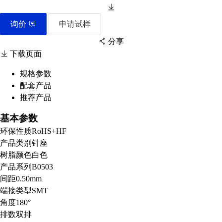
询价
申请试样
分享
下载页面
规格参数
配套产品
扫码分享至微信
推荐产品
基本参数
环保性质
RoHS+HF
产品类别
针座
树脂颜色
白色
产品系列
B0503
间距
0.50mm
端接类型
SMT
角度
180°
排数
双排