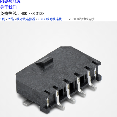
内容与服务
关于我们
免费热线：
400-888-3128
首页
产品
线对线连接器
C3030线对线连接器Pitch 3.00mm 90°单排带扣卧式SMT型 Wafer
C3030线对线连接器Pitch 3.00mm 90°单排带扣卧式SMT型 Wafer 4Pin黑色 镀雾锡