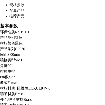
规格参数
配套产品
扫码分享至微信
推荐产品
基本参数
环保性质
RoHS+HF
产品类别
针座
树脂颜色
黑色
产品系列
C3030
间距
3.00mm
端接类型
SMT
角度
90°
排数
单排
Pin数
4Pin
型式
Female
树脂材质+阻燃性
LCP,UL94V-0
端子材质
Brass
外壳/焊片材质
Brass