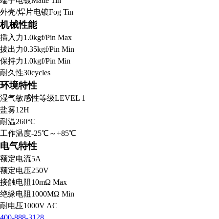
端子电镀
Matte Tin
外壳/焊片电镀
Fog Tin
机械性能
插入力
1.0kgf/Pin Max
拔出力
0.35kgf/Pin Min
保持力
1.0kgf/Pin Min
耐久性
30cycles
环境特性
湿气敏感性等级
LEVEL 1
盐雾
12H
耐温
260°C
工作温度
-25℃～+85℃
电气特性
额定电流
5A
额定电压
250V
接触电阻
10mΩ Max
绝缘电阻
1000MΩ Min
耐电压
1000V AC
400-888-3128