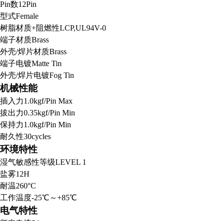
Pin数
12Pin
型式
Female
树脂材质+阻燃性
LCP,UL94V-0
端子材质
Brass
外壳/焊片材质
Brass
端子电镀
Matte Tin
外壳/焊片电镀
Fog Tin
机械性能
插入力
1.0kgf/Pin Max
拔出力
0.35kgf/Pin Min
保持力
1.0kgf/Pin Min
耐久性
30cycles
环境特性
湿气敏感性等级
LEVEL 1
盐雾
12H
耐温
260°C
工作温度
-25℃～+85℃
电气特性