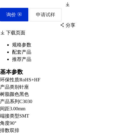
询价
申请试样
分享
下载页面
规格参数
配套产品
扫码分享至微信
推荐产品
基本参数
环保性质
RoHS+HF
产品类别
针座
树脂颜色
黑色
产品系列
C3030
间距
3.00mm
端接类型
SMT
角度
90°
排数
双排