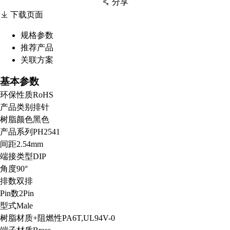
分享
下载页面
规格参数
推荐产品
扫码分享至微信
关联方案
基本参数
环保性质
RoHS
产品类别
排针
树脂颜色
黑色
产品系列
PH2541
间距
2.54mm
端接类型
DIP
角度
90°
排数
双排
Pin数
2Pin
型式
Male
树脂材质+阻燃性
PA6T,UL94V-0