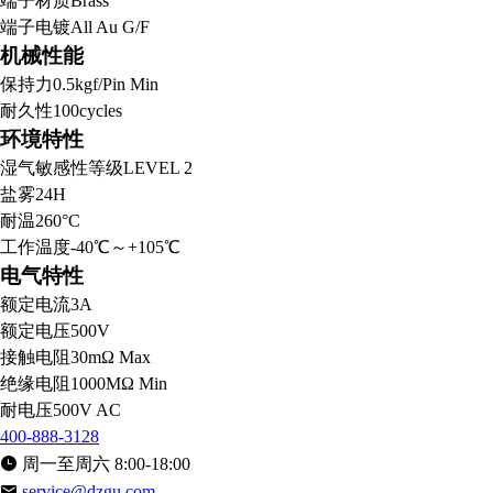
端子材质
Brass
端子电镀
All Au G/F
机械性能
保持力
0.5kgf/Pin Min
耐久性
100cycles
环境特性
湿气敏感性等级
LEVEL 2
盐雾
24H
耐温
260°C
工作温度
-40℃～+105℃
电气特性
额定电流
3A
额定电压
500V
接触电阻
30mΩ Max
绝缘电阻
1000MΩ Min
耐电压
500V AC
400-888-3128
周一至周六 8:00-18:00
service@dzgu.com