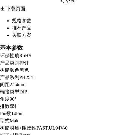
分享
下载页面
规格参数
推荐产品
扫码分享至微信
关联方案
基本参数
环保性质
RoHS
产品类别
排针
树脂颜色
黑色
产品系列
PH2541
间距
2.54mm
端接类型
DIP
角度
90°
排数
双排
Pin数
14Pin
型式
Male
树脂材质+阻燃性
PA6T,UL94V-0