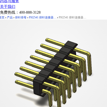
内容与服务
关于我们
免费热线：
400-888-3128
首页
产品
排针排母
PH2541 排针连接器 Pitch 2.54mm 90°双排 DIP 单塑排针 PC:3.0
PH2541 排针连接器 Pitch 2.54mm 90°双排 DIP 单塑排针 PC:3.0 2X07Pin 黑色 镀全金G/F