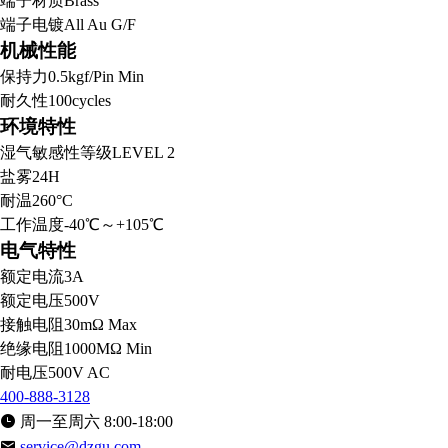
端子材质
Brass
端子电镀
All Au G/F
机械性能
保持力
0.5kgf/Pin Min
耐久性
100cycles
环境特性
湿气敏感性等级
LEVEL 2
盐雾
24H
耐温
260°C
工作温度
-40℃～+105℃
电气特性
额定电流
3A
额定电压
500V
接触电阻
30mΩ Max
绝缘电阻
1000MΩ Min
耐电压
500V AC
400-888-3128
周一至周六 8:00-18:00
service@dzgu.com