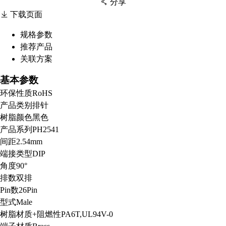
分享
下载页面
规格参数
推荐产品
扫码分享至微信
关联方案
基本参数
环保性质
RoHS
产品类别
排针
树脂颜色
黑色
产品系列
PH2541
间距
2.54mm
端接类型
DIP
角度
90°
排数
双排
Pin数
26Pin
型式
Male
树脂材质+阻燃性
PA6T,UL94V-0