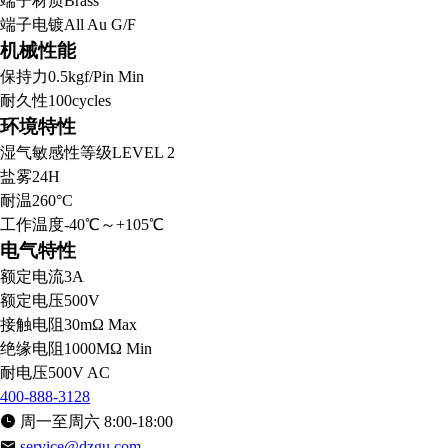
端子材质
Brass
端子电镀
All Au G/F
机械性能
保持力
0.5kgf/Pin Min
耐久性
100cycles
环境特性
湿气敏感性等级
LEVEL 2
盐雾
24H
耐温
260°C
工作温度
-40℃～+105℃
电气特性
额定电流
3A
额定电压
500V
接触电阻
30mΩ Max
绝缘电阻
1000MΩ Min
耐电压
500V AC
400-888-3128
周一至周六 8:00-18:00
service@dzgu.com