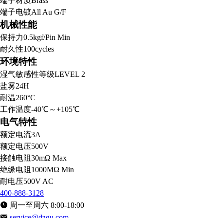
端子材质
Brass
端子电镀
All Au G/F
机械性能
保持力
0.5kgf/Pin Min
耐久性
100cycles
环境特性
湿气敏感性等级
LEVEL 2
盐雾
24H
耐温
260°C
工作温度
-40℃～+105℃
电气特性
额定电流
3A
额定电压
500V
接触电阻
30mΩ Max
绝缘电阻
1000MΩ Min
耐电压
500V AC
400-888-3128
周一至周六 8:00-18:00
service@dzgu.com