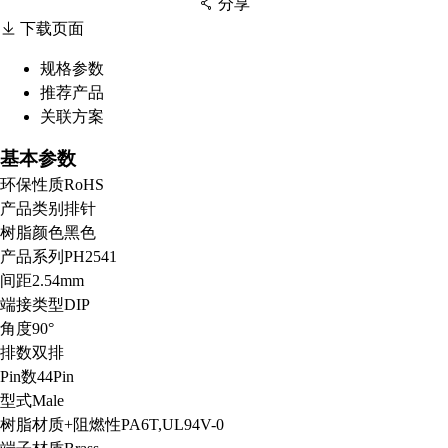
分享
下载页面
规格参数
推荐产品
扫码分享至微信
关联方案
基本参数
环保性质
RoHS
产品类别
排针
树脂颜色
黑色
产品系列
PH2541
间距
2.54mm
端接类型
DIP
角度
90°
排数
双排
Pin数
44Pin
型式
Male
树脂材质+阻燃性
PA6T,UL94V-0