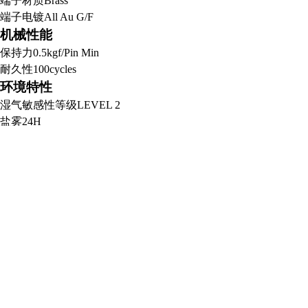
端子材质
Brass
端子电镀
All Au G/F
机械性能
保持力
0.5kgf/Pin Min
耐久性
100cycles
环境特性
湿气敏感性等级
LEVEL 2
盐雾
24H
耐温
260°C
工作温度
-40℃～+105℃
电气特性
额定电流
3A
额定电压
500V
接触电阻
30mΩ Max
绝缘电阻
1000MΩ Min
耐电压
500V AC
400-888-3128
周一至周六 8:00-18:00
service@dzgu.com