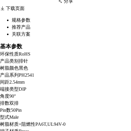
分享
下载页面
规格参数
推荐产品
扫码分享至微信
关联方案
基本参数
环保性质
RoHS
产品类别
排针
树脂颜色
黑色
产品系列
PH2541
间距
2.54mm
端接类型
DIP
角度
90°
排数
双排
Pin数
50Pin
型式
Male
树脂材质+阻燃性
PA6T,UL94V-0