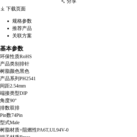
分享
下载页面
规格参数
推荐产品
扫码分享至微信
关联方案
基本参数
环保性质
RoHS
产品类别
排针
树脂颜色
黑色
产品系列
PH2541
间距
2.54mm
端接类型
DIP
角度
90°
排数
双排
Pin数
74Pin
型式
Male
树脂材质+阻燃性
PA6T,UL94V-0