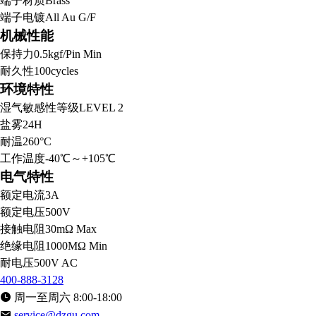
端子材质
Brass
端子电镀
All Au G/F
机械性能
保持力
0.5kgf/Pin Min
耐久性
100cycles
环境特性
湿气敏感性等级
LEVEL 2
盐雾
24H
耐温
260°C
工作温度
-40℃～+105℃
电气特性
额定电流
3A
额定电压
500V
接触电阻
30mΩ Max
绝缘电阻
1000MΩ Min
耐电压
500V AC
400-888-3128
周一至周六 8:00-18:00
service@dzgu.com