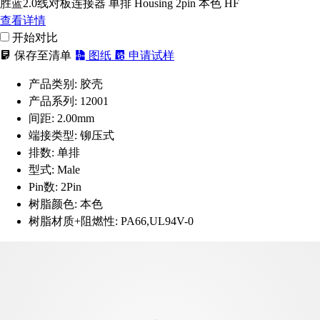
胜蓝2.0线对板连接器 单排 Housing 2pin 本色 HF
查看详情
开始对比
保存至清单
图纸
申请试样
产品类别:
胶壳
产品系列:
12001
间距:
2.00mm
端接类型:
铆压式
排数:
单排
型式:
Male
Pin数:
2Pin
树脂颜色:
本色
树脂材质+阻燃性:
PA66,UL94V-0