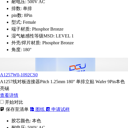
耐电压:
500V AC
排数:
单排
pin数:
8Pin
型式:
Female
端子材质:
Phosphor Bronze
湿气敏感性等级MSD:
LEVEL 1
外壳/焊片材质:
Phosphor Bronze
角度:
180°
A1257W0-1092CS0
A1257线对板连接器Pitch 1.25mm 180° 单排立贴 Wafer 9Pin本色
亮锡
查看详情
开始对比
保存至清单
图纸
申请试样
胶芯颜色:
本色
耐电压:
500V AC