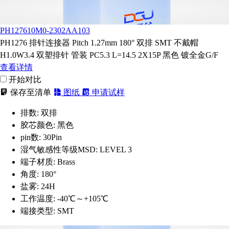
PH127610M0-2302AA103
PH1276 排针连接器 Pitch 1.27mm 180° 双排 SMT 不戴帽
H1.0W3.4 双塑排针 管装 PC5.3 L=14.5 2X15P 黑色 镀全金G/F
查看详情
开始对比
保存至清单
图纸
申请试样
排数:
双排
胶芯颜色:
黑色
pin数:
30Pin
湿气敏感性等级MSD:
LEVEL 3
端子材质:
Brass
角度:
180°
盐雾:
24H
工作温度:
-40℃～+105℃
端接类型:
SMT