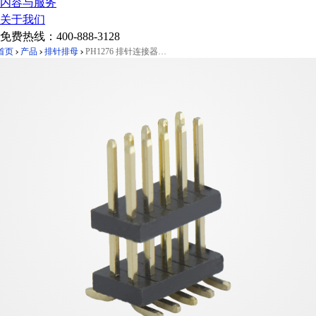
内容与服务
关于我们
免费热线：
400-888-3128
首页
产品
排针排母
PH1276 排针连接器 Pitch 1.27mm 180° 双排 SMT 不戴帽 H1.0W3.4 双塑排针 管装 PC5.3 L=14.5