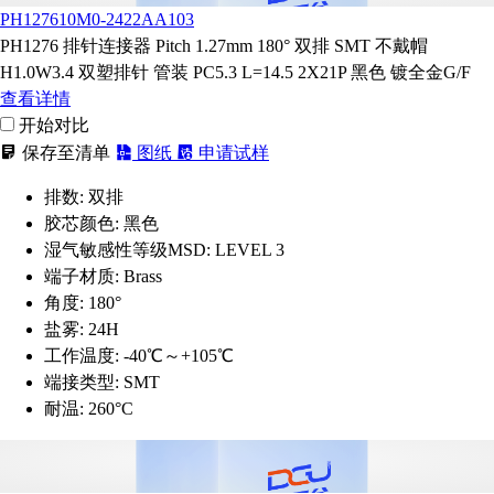
PH127610M0-2422AA103
PH1276 排针连接器 Pitch 1.27mm 180° 双排 SMT 不戴帽
H1.0W3.4 双塑排针 管装 PC5.3 L=14.5 2X21P 黑色 镀全金G/F
查看详情
开始对比
保存至清单
图纸
申请试样
排数:
双排
胶芯颜色:
黑色
湿气敏感性等级MSD:
LEVEL 3
端子材质:
Brass
角度:
180°
盐雾:
24H
工作温度:
-40℃～+105℃
端接类型:
SMT
耐温:
260°C