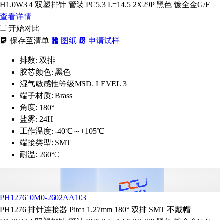
H1.0W3.4 双塑排针 管装 PC5.3 L=14.5 2X29P 黑色 镀全金G/F
查看详情
开始对比
保存至清单
图纸
申请试样
排数:
双排
胶芯颜色:
黑色
湿气敏感性等级MSD:
LEVEL 3
端子材质:
Brass
角度:
180°
盐雾:
24H
工作温度:
-40℃～+105℃
端接类型:
SMT
耐温:
260°C
PH127610M0-2602AA103
PH1276 排针连接器 Pitch 1.27mm 180° 双排 SMT 不戴帽