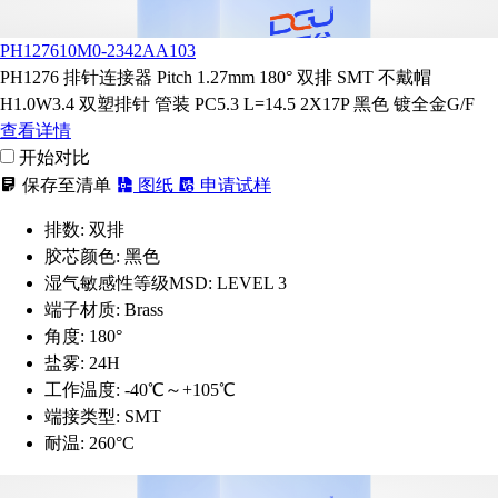
PH127610M0-2342AA103
PH1276 排针连接器 Pitch 1.27mm 180° 双排 SMT 不戴帽
H1.0W3.4 双塑排针 管装 PC5.3 L=14.5 2X17P 黑色 镀全金G/F
查看详情
开始对比
保存至清单
图纸
申请试样
排数:
双排
胶芯颜色:
黑色
湿气敏感性等级MSD:
LEVEL 3
端子材质:
Brass
角度:
180°
盐雾:
24H
工作温度:
-40℃～+105℃
端接类型:
SMT
耐温:
260°C