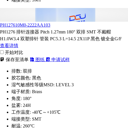
PH127610M0-2222AA103
PH1276 排针连接器 Pitch 1.27mm 180° 双排 SMT 不戴帽
H1.0W3.4 双塑排针 管装 PC5.3 L=14.5 2X11P 黑色 镀全金G/F
查看详情
开始对比
保存至清单
图纸
申请试样
排数:
双排
胶芯颜色:
黑色
湿气敏感性等级MSD:
LEVEL 3
端子材质:
Brass
角度:
180°
盐雾:
24H
工作温度:
-40℃～+105℃
端接类型:
SMT
耐温:
260°C