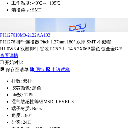
工作温度:
-40℃～+105℃
端接类型:
SMT
PH127610M0-2122AA103
PH1276 排针连接器 Pitch 1.27mm 180° 双排 SMT 不戴帽
H1.0W3.4 双塑排针 管装 PC5.3 L=14.5 2X06P 黑色 镀全金G/F
查看详情
开始对比
保存至清单
图纸
申请试样
排数:
双排
胶芯颜色:
黑色
pin数:
12Pin
湿气敏感性等级MSD:
LEVEL 3
端子材质:
Brass
角度:
180°
盐雾:
24H