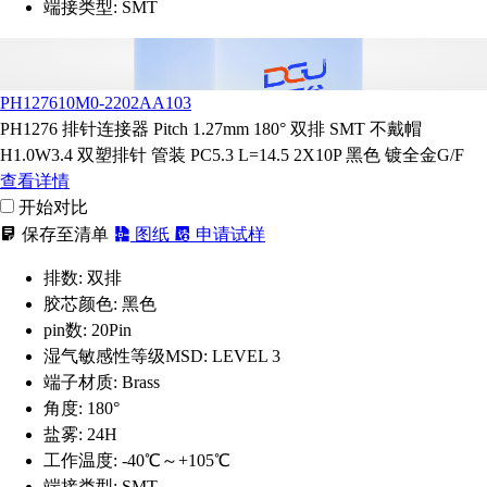
端接类型:
SMT
PH127610M0-2202AA103
PH1276 排针连接器 Pitch 1.27mm 180° 双排 SMT 不戴帽
H1.0W3.4 双塑排针 管装 PC5.3 L=14.5 2X10P 黑色 镀全金G/F
查看详情
开始对比
保存至清单
图纸
申请试样
排数:
双排
胶芯颜色:
黑色
pin数:
20Pin
湿气敏感性等级MSD:
LEVEL 3
端子材质:
Brass
角度:
180°
盐雾:
24H
工作温度:
-40℃～+105℃
端接类型:
SMT