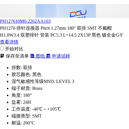
PH127610M0-2262AA103
PH1276 排针连接器 Pitch 1.27mm 180° 双排 SMT 不戴帽
H1.0W3.4 双塑排针 管装 PC5.3 L=14.5 2X13P 黑色 镀全金G/F
查看详情
开始对比
保存至清单
图纸
申请试样
排数:
双排
胶芯颜色:
黑色
湿气敏感性等级MSD:
LEVEL 3
端子材质:
Brass
角度:
180°
盐雾:
24H
工作温度:
-40℃～+105℃
端接类型:
SMT
耐温:
260°C