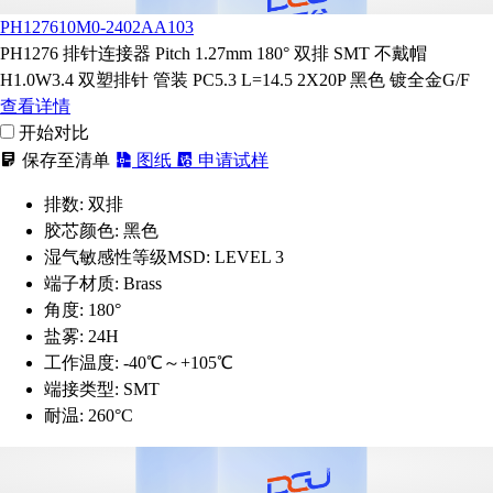
PH127610M0-2402AA103
PH1276 排针连接器 Pitch 1.27mm 180° 双排 SMT 不戴帽
H1.0W3.4 双塑排针 管装 PC5.3 L=14.5 2X20P 黑色 镀全金G/F
查看详情
开始对比
保存至清单
图纸
申请试样
排数:
双排
胶芯颜色:
黑色
湿气敏感性等级MSD:
LEVEL 3
端子材质:
Brass
角度:
180°
盐雾:
24H
工作温度:
-40℃～+105℃
端接类型:
SMT
耐温:
260°C