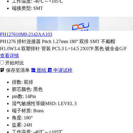
工作温度:
-40℃～+105℃
端接类型:
SMT
PH127610M0-2142AA103
PH1276 排针连接器 Pitch 1.27mm 180° 双排 SMT 不戴帽
H1.0W3.4 双塑排针 管装 PC5.3 L=14.5 2X07P 黑色 镀全金G/F
查看详情
开始对比
保存至清单
图纸
申请试样
排数:
双排
胶芯颜色:
黑色
pin数:
14Pin
湿气敏感性等级MSD:
LEVEL 3
端子材质:
Brass
角度:
180°
盐雾:
24H
工作温度:
-40℃～+105℃