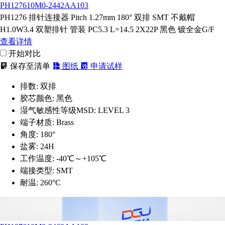
PH127610M0-2442AA103
PH1276 排针连接器 Pitch 1.27mm 180° 双排 SMT 不戴帽
H1.0W3.4 双塑排针 管装 PC5.3 L=14.5 2X22P 黑色 镀全金G/F
查看详情
开始对比
保存至清单
图纸
申请试样
排数:
双排
胶芯颜色:
黑色
湿气敏感性等级MSD:
LEVEL 3
端子材质:
Brass
角度:
180°
盐雾:
24H
工作温度:
-40℃～+105℃
端接类型:
SMT
耐温:
260°C