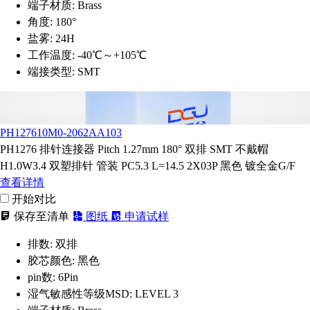
端子材质:
Brass
角度:
180°
盐雾:
24H
工作温度:
-40℃～+105℃
端接类型:
SMT
PH127610M0-2062AA103
PH1276 排针连接器 Pitch 1.27mm 180° 双排 SMT 不戴帽
H1.0W3.4 双塑排针 管装 PC5.3 L=14.5 2X03P 黑色 镀全金G/F
查看详情
开始对比
保存至清单
图纸
申请试样
排数:
双排
胶芯颜色:
黑色
pin数:
6Pin
湿气敏感性等级MSD:
LEVEL 3