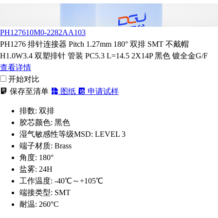
PH127610M0-2282AA103
PH1276 排针连接器 Pitch 1.27mm 180° 双排 SMT 不戴帽
H1.0W3.4 双塑排针 管装 PC5.3 L=14.5 2X14P 黑色 镀全金G/F
查看详情
开始对比
保存至清单
图纸
申请试样
排数:
双排
胶芯颜色:
黑色
湿气敏感性等级MSD:
LEVEL 3
端子材质:
Brass
角度:
180°
盐雾:
24H
工作温度:
-40℃～+105℃
端接类型:
SMT
耐温:
260°C