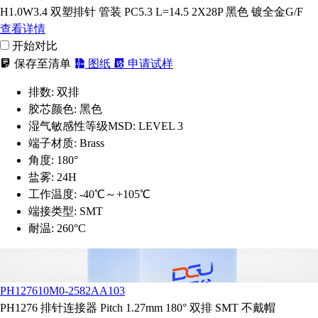
H1.0W3.4 双塑排针 管装 PC5.3 L=14.5 2X28P 黑色 镀全金G/F
查看详情
开始对比
保存至清单
图纸
申请试样
排数:
双排
胶芯颜色:
黑色
湿气敏感性等级MSD:
LEVEL 3
端子材质:
Brass
角度:
180°
盐雾:
24H
工作温度:
-40℃～+105℃
端接类型:
SMT
耐温:
260°C
PH127610M0-2582AA103
PH1276 排针连接器 Pitch 1.27mm 180° 双排 SMT 不戴帽