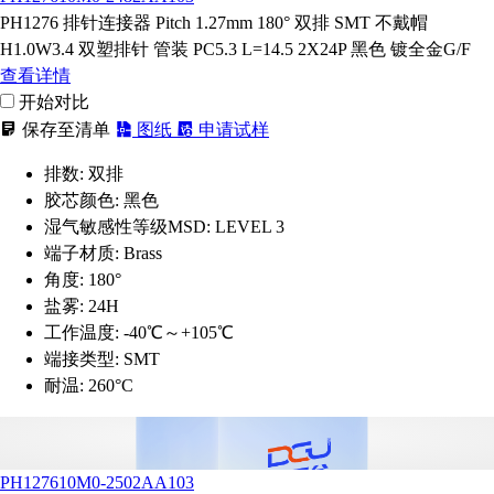
PH1276 排针连接器 Pitch 1.27mm 180° 双排 SMT 不戴帽
H1.0W3.4 双塑排针 管装 PC5.3 L=14.5 2X24P 黑色 镀全金G/F
查看详情
开始对比
保存至清单
图纸
申请试样
排数:
双排
胶芯颜色:
黑色
湿气敏感性等级MSD:
LEVEL 3
端子材质:
Brass
角度:
180°
盐雾:
24H
工作温度:
-40℃～+105℃
端接类型:
SMT
耐温:
260°C
PH127610M0-2502AA103