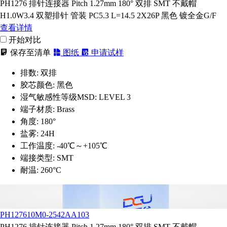
PH1276 排针连接器 Pitch 1.27mm 180° 双排 SMT 不戴帽
H1.0W3.4 双塑排针 管装 PC5.3 L=14.5 2X26P 黑色 镀全金G/F
查看详情
开始对比
保存至清单
图纸
申请试样
排数:
双排
胶芯颜色:
黑色
湿气敏感性等级MSD:
LEVEL 3
端子材质:
Brass
角度:
180°
盐雾:
24H
工作温度:
-40℃～+105℃
端接类型:
SMT
耐温:
260°C
PH127610M0-2542AA103
PH1276 排针连接器 Pitch 1.27mm 180° 双排 SMT 不戴帽