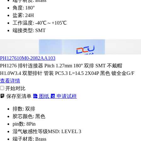
端子材质:
Brass
角度:
180°
盐雾:
24H
工作温度:
-40℃～+105℃
端接类型:
SMT
PH127610M0-2082AA103
PH1276 排针连接器 Pitch 1.27mm 180° 双排 SMT 不戴帽
H1.0W3.4 双塑排针 管装 PC5.3 L=14.5 2X04P 黑色 镀全金G/F
查看详情
开始对比
保存至清单
图纸
申请试样
排数:
双排
胶芯颜色:
黑色
pin数:
8Pin
湿气敏感性等级MSD:
LEVEL 3
端子材质:
Brass