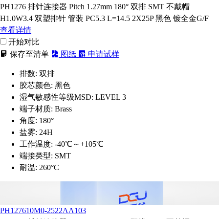
PH1276 排针连接器 Pitch 1.27mm 180° 双排 SMT 不戴帽
H1.0W3.4 双塑排针 管装 PC5.3 L=14.5 2X25P 黑色 镀全金G/F
查看详情
开始对比
保存至清单
图纸
申请试样
排数:
双排
胶芯颜色:
黑色
湿气敏感性等级MSD:
LEVEL 3
端子材质:
Brass
角度:
180°
盐雾:
24H
工作温度:
-40℃～+105℃
端接类型:
SMT
耐温:
260°C
PH127610M0-2522AA103