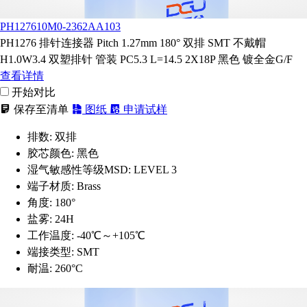
PH127610M0-2362AA103
PH1276 排针连接器 Pitch 1.27mm 180° 双排 SMT 不戴帽
H1.0W3.4 双塑排针 管装 PC5.3 L=14.5 2X18P 黑色 镀全金G/F
查看详情
开始对比
保存至清单
图纸
申请试样
排数:
双排
胶芯颜色:
黑色
湿气敏感性等级MSD:
LEVEL 3
端子材质:
Brass
角度:
180°
盐雾:
24H
工作温度:
-40℃～+105℃
端接类型:
SMT
耐温:
260°C