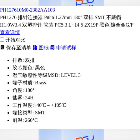
PH127610M0-2382AA103
PH1276 排针连接器 Pitch 1.27mm 180° 双排 SMT 不戴帽
H1.0W3.4 双塑排针 管装 PC5.3 L=14.5 2X19P 黑色 镀全金G/F
查看详情
开始对比
保存至清单
图纸
申请试样
排数:
双排
胶芯颜色:
黑色
湿气敏感性等级MSD:
LEVEL 3
端子材质:
Brass
角度:
180°
盐雾:
24H
工作温度:
-40℃～+105℃
端接类型:
SMT
耐温:
260°C