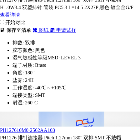
H1.0W3.4 双塑排针 管装 PC5.3 L=14.5 2X27P 黑色 镀全金G/F
查看详情
开始对比
保存至清单
图纸
申请试样
排数:
双排
胶芯颜色:
黑色
湿气敏感性等级MSD:
LEVEL 3
端子材质:
Brass
角度:
180°
盐雾:
24H
工作温度:
-40℃～+105℃
端接类型:
SMT
耐温:
260°C
PH127610M0-2562AA103
PH1276 排针连接器 Pitch 1.27mm 180° 双排 SMT 不戴帽