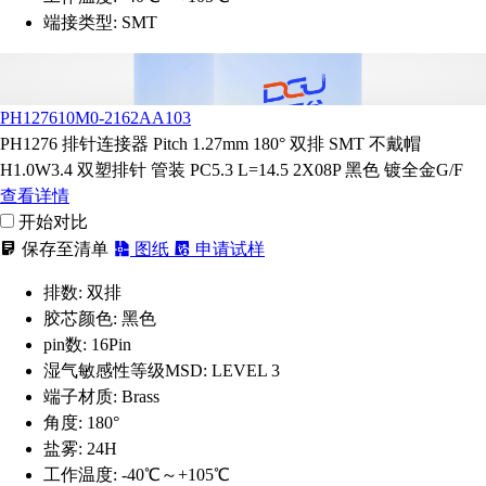
端接类型:
SMT
PH127610M0-2162AA103
PH1276 排针连接器 Pitch 1.27mm 180° 双排 SMT 不戴帽
H1.0W3.4 双塑排针 管装 PC5.3 L=14.5 2X08P 黑色 镀全金G/F
查看详情
开始对比
保存至清单
图纸
申请试样
排数:
双排
胶芯颜色:
黑色
pin数:
16Pin
湿气敏感性等级MSD:
LEVEL 3
端子材质:
Brass
角度:
180°
盐雾:
24H
工作温度:
-40℃～+105℃