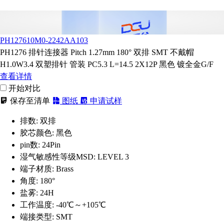
PH127610M0-2242AA103
PH1276 排针连接器 Pitch 1.27mm 180° 双排 SMT 不戴帽
H1.0W3.4 双塑排针 管装 PC5.3 L=14.5 2X12P 黑色 镀全金G/F
查看详情
开始对比
保存至清单
图纸
申请试样
排数:
双排
胶芯颜色:
黑色
pin数:
24Pin
湿气敏感性等级MSD:
LEVEL 3
端子材质:
Brass
角度:
180°
盐雾:
24H
工作温度:
-40℃～+105℃
端接类型:
SMT