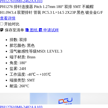
PH127610M0-2462AA103
PH1276 排针连接器 Pitch 1.27mm 180° 双排 SMT 不戴帽
H1.0W3.4 双塑排针 管装 PC5.3 L=14.5 2X23P 黑色 镀全金G/F
查看详情
开始对比
保存至清单
图纸
申请试样
排数:
双排
胶芯颜色:
黑色
湿气敏感性等级MSD:
LEVEL 3
端子材质:
Brass
角度:
180°
盐雾:
24H
工作温度:
-40℃～+105℃
端接类型:
SMT
耐温:
260°C
PH127610M0-2482AA103