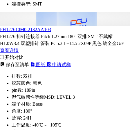
端接类型:
SMT
PH127610M0-2182AA103
PH1276 排针连接器 Pitch 1.27mm 180° 双排 SMT 不戴帽
H1.0W3.4 双塑排针 管装 PC5.3 L=14.5 2X09P 黑色 镀全金G/F
查看详情
开始对比
保存至清单
图纸
申请试样
排数:
双排
胶芯颜色:
黑色
pin数:
18Pin
湿气敏感性等级MSD:
LEVEL 3
端子材质:
Brass
角度:
180°
盐雾:
24H
工作温度:
-40℃～+105℃