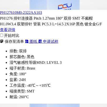
PH127610M0-2322AA103
PH1276 排针连接器 Pitch 1.27mm 180° 双排 SMT 不戴帽
H1.0W3.4 双塑排针 管装 PC5.3 L=14.5 2X16P 黑色 镀全金G/F
查看详情
开始对比
保存至清单
图纸
申请试样
排数:
双排
胶芯颜色:
黑色
湿气敏感性等级MSD:
LEVEL 3
端子材质:
Brass
角度:
180°
盐雾:
24H
工作温度:
-40℃～+105℃
端接类型:
SMT
耐温:
260°C