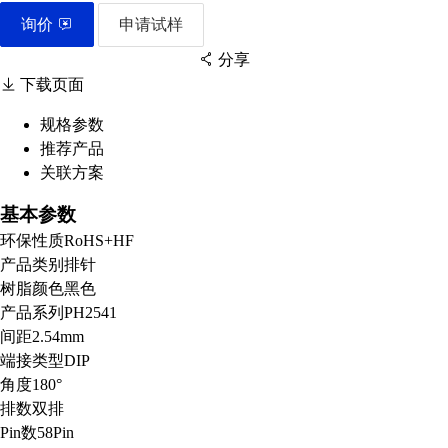
询价
申请试样
分享
下载页面
规格参数
推荐产品
扫码分享至微信
关联方案
基本参数
环保性质
RoHS+HF
产品类别
排针
树脂颜色
黑色
产品系列
PH2541
间距
2.54mm
端接类型
DIP
角度
180°
排数
双排
Pin数
58Pin