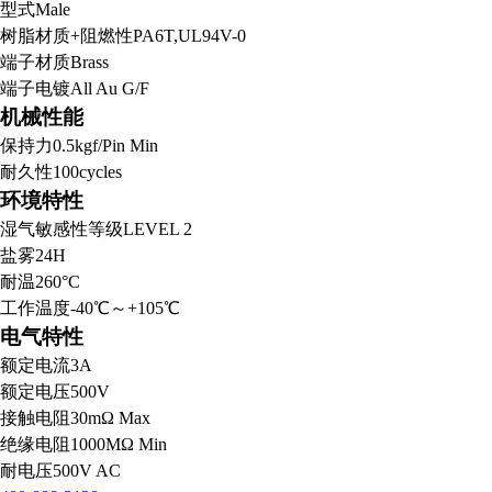
型式
Male
树脂材质+阻燃性
PA6T,UL94V-0
端子材质
Brass
端子电镀
All Au G/F
机械性能
保持力
0.5kgf/Pin Min
耐久性
100cycles
环境特性
湿气敏感性等级
LEVEL 2
盐雾
24H
耐温
260°C
工作温度
-40℃～+105℃
电气特性
额定电流
3A
额定电压
500V
接触电阻
30mΩ Max
绝缘电阻
1000MΩ Min
耐电压
500V AC