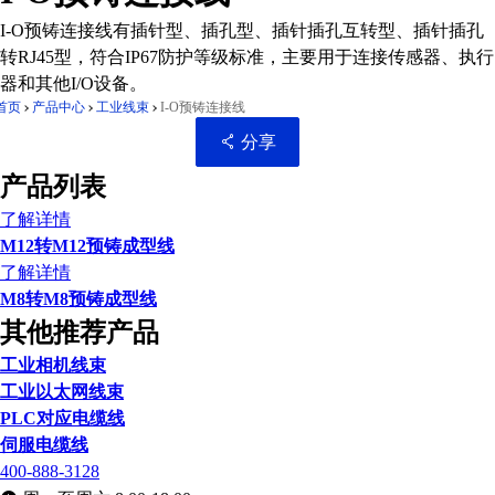
I-O预铸连接线有插针型、插孔型、插针插孔互转型、插针插孔
转RJ45型，符合IP67防护等级标准，主要用于连接传感器、执行
器和其他I/O设备。
首页
产品中心
工业线束
I-O预铸连接线
分享
产品列表
了解详情
M12转M12预铸成型线
扫码分享至微信
了解详情
M8转M8预铸成型线
其他推荐产品
工业相机线束
工业以太网线束
PLC对应电缆线
伺服电缆线
400-888-3128