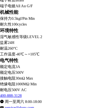
端子材质
Brass
端子电镀
All Au G/F
机械性能
保持力
0.5kgf/Pin Min
耐久性
100cycles
环境特性
湿气敏感性等级
LEVEL 2
盐雾
24H
耐温
260°C
工作温度
-40℃～+105℃
电气特性
额定电流
3A
额定电压
500V
接触电阻
30mΩ Max
绝缘电阻
1000MΩ Min
耐电压
500V AC
400-888-3128
周一至周六 8:00-18:00
service@dzgu.com