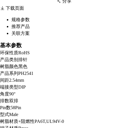
分享
下载页面
规格参数
推荐产品
扫码分享至微信
关联方案
基本参数
环保性质
RoHS
产品类别
排针
树脂颜色
黑色
产品系列
PH2541
间距
2.54mm
端接类型
DIP
角度
90°
排数
双排
Pin数
58Pin
型式
Male
树脂材质+阻燃性
PA6T,UL94V-0